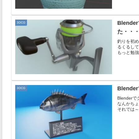
Blen
3DCG
た・・
釣りを初め
るくるして
もっと勉強
Blen
3DCG
Blend
なんかちょ
それでは～。