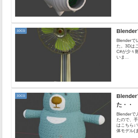
Blen
3DCG
Blende
た。3Dは
C#が少々
いま...
Blen
3DCG
た・・
Blend
たので、手
はこちら↓
体モデル(ま