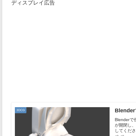
ディスプレイ広告
Blen
3DCG
Blende
が開閉し、
してくださ