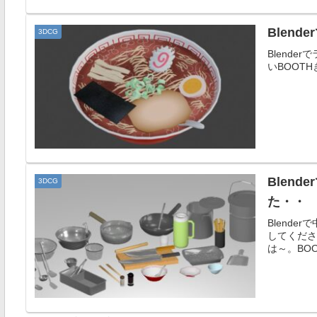
Blen
3DCG
Blend
いBOOT
Blen
3DCG
た・・
Blend
してくださ
は～。BOO