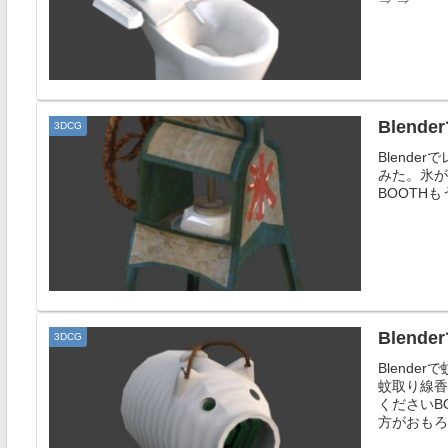
⇒ ⇒
Blen
3DCG
Blende
みた。氷が
BOOTH
Blen
3DCG
Blende
蚊取り線香
くださいB
方がおもろ.