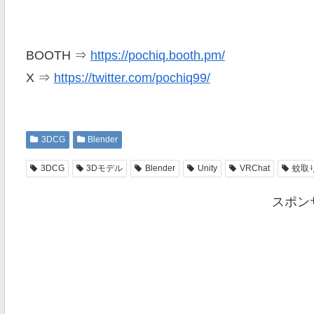
BOOTH ⇒
https://pochiq.booth.pm/
X ⇒
https://twitter.com/pochiq99/
3DCG
Blender
3DCG
3Dモデル
Blender
Unity
VRChat
蚊取
スポン