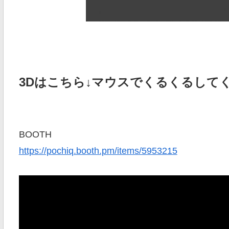
3Dはこちら↓マウスでくるくるして
BOOTH
https://pochiq.booth.pm/items/5953215