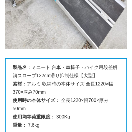
製品名
：ミニモト 台車・車椅子・バイク用段差解
消スロープ122cm滑り抑制仕様【大型】
素材
：アルミ 収納時の本体サイズ 全長1220×幅
370×厚み70mm
使用時の本体サイズ
： 全長1220×幅700×厚み
50mm
使用均等荷重限度
： 300Kg
重量
： 7.6kg