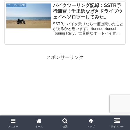
リング時の便利アイテムの話です。先日
バイクツーリング記録：SSTR予
ツーリング記録
オートバイで1泊2日紀伊半...
行練習！千里浜なぎさドライブウ
ェイへソロツーしてみた。
SSTR。バイク乗りなら一度は聞いたこと
があるかと思います。Sunrise Sunset
Touring Rally。世界的なオートバイ冒険
家・風間深志さんが発案したオートバイ
のツーリングイベントですね。日の出と
ともに日本列島東海岸からスタ...
スポンサーリンク
メニュー
ホーム
検索
トップ
サイドバー