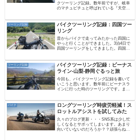
クツーリング記録。数年前ですが、岐阜
のマチュピチュと呼ばれている『天空の
茶畑』という場所に向かいました。が、
コロナ渦による規制のため、写真でよく
見るような場所には入れず。近くまでは
バイクツーリング記録：四国ツー
ツーリング記録
行けたのですが・・・思っ...
リング
昔からバイクで走ってみたかった四国に
やっと行くことができました。3泊4日で
四国ツーリングをしてきました。四国ま
るまる一周とまではいかなかったです
が、有名どころはある程度立ち寄れたか
と思います。予定では室戸岬方面も行く
バイクツーリング記録：ビーナス
ツーリング記録
つもりだったのですが、時...
ライン-山梨-静岡ぐるっと旅
今回も、バイクツーリング記録を書いて
いこうと思います。数年前にビーナスラ
インに行った時のツーリングです。ま
だ、コロナ前の話。素材があまりにも少
なすぎて、そのうえ記憶もあいまいで、
中身のない記事になってしまいます
ロングツーリング時疲労軽減！ス
バイク
が・・(私の記事はどれもそれほ...
ロットルアシストを試してみた
久々のブログ更新・・・SNS系は少し忙
しくなるとサボってしまいます。あまり
向いていないのだろうか？？頑張らね
ば・・・とにかくやめないで続けてみ
る！ということで今回はオートバイツー