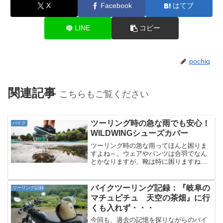
X
Facebook
はてブ
LINE
コピー
pochiq
関連記事
こちらもご覧ください
ツーリング時の急な雨でも安心！
バイク
WILDWINGシューズカバー
ツーリング時の急な雨ってほんと困りま
すよね～。ウェアやパンツは合羽でなん
とかなりますが、靴は特に困りますね。
防水のものなら問題ないですが、そうじ
ゃない場合は、靴の中までびちょびちょ
です。天気予報には細心の注意をはらっ
バイクツーリング記録：『岐阜の
ツーリング記録
てツーリング計画を立てる...
マチュピチュ 天空の茶畑』に行
くも入れず・・・
今回も、過去の記憶を探りながらのバイ