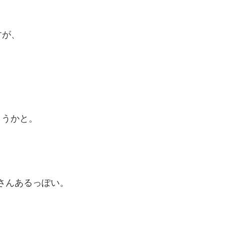
すが、
。
・
ようかと。
くさんあるっぽい。